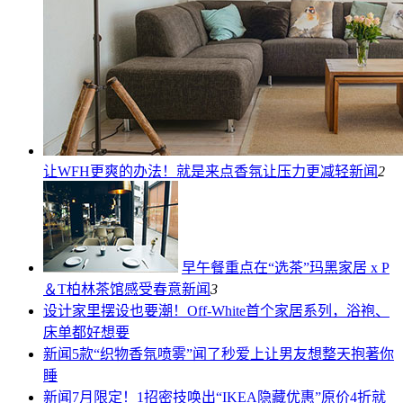
让WFH更爽的办法！就是来点香氛让压力更减轻
新闻
2
早午餐重点在“选茶”玛黑家居 x P
＆T柏林茶馆感受春意
新闻
3
设计
家里摆设也要潮！Off-White首个家居系列，浴袍、
床单都好想要
新闻
5款“织物香氛喷雾”闻了秒爱上让男友想整天抱著你
睡
新闻
7月限定！1招密技唤出“IKEA隐藏优惠”原价4折就