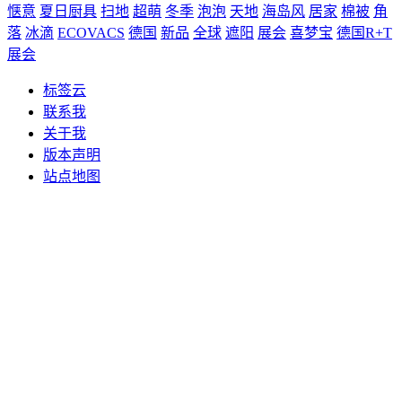
惬意
夏日厨具
扫地
超萌
冬季
泡泡
天地
海岛风
居家
棉被
角
落
冰滴
ECOVACS
德国
新品
全球
遮阳
展会
喜梦宝
德国R+T
展会
标签云
联系我
关于我
版本声明
站点地图