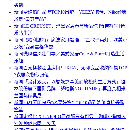
买到
新闻
全球热门品牌TOP10出炉！YEEZY拖鞋、Nike经典
款是“最夯单品”
新闻
LE CREUSET、玛黑家居春节新品“期待吉祥”打造
质感生活
新闻
《哈利波特》魔法家具超烧！“金探子桌灯、嘿美小
沙发”变身霍格华兹
新闻
微风信义独门学／美式家居Crate & Barrel打造生活
乐趣
新闻
百元拯救超乱房间！IKEA、无印良品收纳神物TOP
7衣服杂物秒归位
新闻
「设计致美，以智能慧享美而放松的生活方式」恒
林股份旗下国际品牌「努哈斯NOUHAUS」再度亮相米
兰国际家具展
新闻
2021无印良品“必买好物”TOP10遇到降价直接丢购
物篮
新闻
史努比 X UNIQLO居家服只有可爱！咖啡小狗懒人
沙发神似它网：欠买