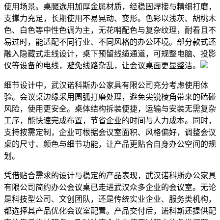
使用场景。桌腿选用加厚金属材质，经稳固焊接与精细打磨，
支撑力充足，长期使用不易晃动、变形。色彩以浅灰、胡桃木
色、白色等中性色调为主，无花哨配色与复杂纹理，耐看且不
易过时，能适配不同行业、不同风格的办公环境。部分款式还
融入隐藏式走线设计，桌下预留线缆通道，可规整电脑、投影
仪等设备的电线，避免线路杂乱，让会议桌面更显整洁。
细节设计中，武汉诺科斯办公家具有限公司充分考虑使用体
验。会议桌边缘采用圆弧打磨处理，避免尖锐棱角带来的磕碰
风险，使用更安全。桌体结构拆装便捷，运输与安装无需复杂
工序，能快速完成布置，节省企业的时间与人力成本。同时，
支持按需定制，企业可根据会议室面积、风格偏好，调整会议
桌的尺寸、颜色与细节功能，让产品更贴合自身办公空间的规
划。
凭借贴合需求的设计与稳定的产品表现，武汉诺科斯办公家具
有限公司简约办公会议桌已走进武汉众多企业的会议室。无论
是科技型公司、文创团队，还是传统实业企业、服务类机构，
都选择其产品优化会议室配置。产品交付后，诺科斯还提供配