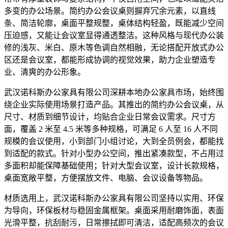
多变的办公场景。简约办公会议桌则摒弃冗余元素，以直线
条、简洁轮廓，桌面平整规整，桌体结构轻盈，既能减少空间
压迫感，又能让会议室显得通透整洁。这种风格与现代办公装
修的浅灰、米白、原木等色调自然相融，无论搭配开放式办公
区还是会议室，都能形成协调的视觉效果，助力企业塑造专
业、清爽的办公形象。
武汉诺科斯办公家具有限公司深耕本地办公家具市场，始终围
绕企业实际使用场景打造产品。其推出的简约办公会议桌，从
尺寸、材质到细节设计，均贴合企业日常会议需求。尺寸方
面，覆盖 2 米至 4.5 米等多种规格，可满足 6 人至 16 人不同
规模的会议使用，小到部门小组讨论，大到全员例会，都能找
到适配的款式。针对小型办公空间，推出紧凑款型，不占用过
多面积却能保障基础使用；针对大型会议室，设计长款规格，
桌面宽敞平整，方便摆放文件、电脑、会议设备等物品。
材质选用上，武汉诺科斯办公家具有限公司坚持以实用、环保
为导向，环保板材与稳固金属框架。桌面采用耐磨饰面，表面
光滑平整，抗刮耐污，日常擦拭即可清洁，适配高频次的会议