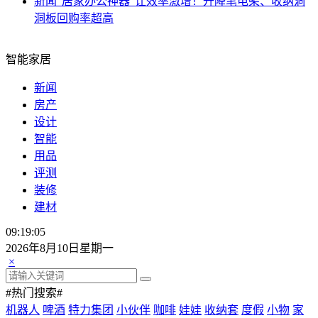
新闻
“居家办公神器”让效率激增！升降笔电架、收纳洞
洞板回购率超高
智能家居
新闻
房产
设计
智能
用品
评测
装修
建材
09:19:07
2026年8月10日星期一
×
#热门搜索#
机器人
啤酒
特力集团
小伙伴
咖啡
娃娃
收纳套
度假
小物
家