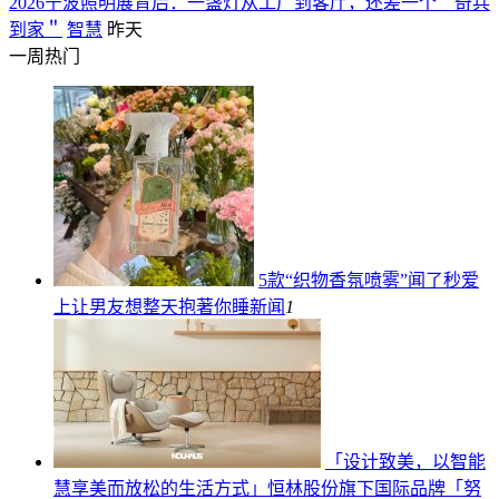
2026宁波照明展背后：一盏灯从工厂到客厅，还差一个＂奇兵
到家＂
智慧
昨天
一周热门
5款“织物香氛喷雾”闻了秒爱
上让男友想整天抱著你睡
新闻
1
「设计致美，以智能
慧享美而放松的生活方式」恒林股份旗下国际品牌「努