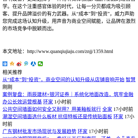
学。在这个注重感官体验的时代，让每一分贝都成为吸引顾
客、提升品牌溢价的有力武器。从“成本”到“投资”，威力声助
您完成这场认知升级，用声音为商业空间赋能，让品牌在激烈
的市场竞争中脱颖而出。
本文地址：http://www.quanqiujiaju.com/znjj/1359.html
相关推荐
从“成本”到“投资”，商业空间的认知升级从店铺音响开始
智慧
刚刚
案例复盘：雨辰建材×银河证券｜系统化地面改造，筑牢金融
办公长效运营根基
环家
1小时前
公共空间墙面如何安全又耐用？用美釉板就行
全家
17小时前
潮湿空间墙面选什么板材 抗倍特板还是传统贴面板
环家
17小
时前
广东钢材批发市场现状与发展趋势
环家
17小时前