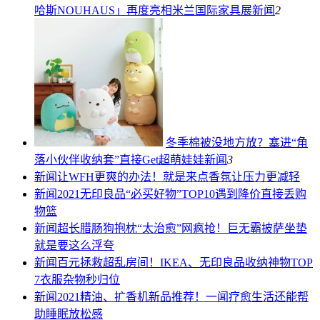
哈斯NOUHAUS」再度亮相米兰国际家具展
新闻
2
冬季棉被没地方放？塞进“角
落小伙伴收纳套”直接Get超萌娃娃
新闻
3
新闻
让WFH更爽的办法！就是来点香氛让压力更减轻
新闻
2021无印良品“必买好物”TOP10遇到降价直接丢购
物篮
新闻
超长腊肠狗抱枕“太治愈”网疯抢！巨无霸披萨坐垫
就是要这么浮夸
新闻
百元拯救超乱房间！IKEA、无印良品收纳神物TOP
7衣服杂物秒归位
新闻
2021精油、扩香机新品推荐！一闻疗愈生活还能帮
助睡眠放松感