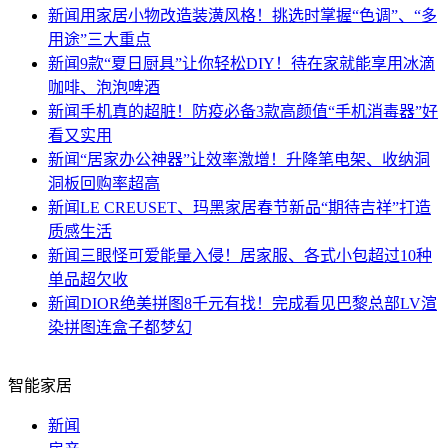
新闻
用家居小物改造装潢风格！挑选时掌握“色调”、“多
用途”三大重点
新闻
9款“夏日厨具”让你轻松DIY！待在家就能享用冰滴
咖啡、泡泡啤酒
新闻
手机真的超脏！防疫必备3款高颜值“手机消毒器”好
看又实用
新闻
“居家办公神器”让效率激增！升降笔电架、收纳洞
洞板回购率超高
新闻
LE CREUSET、玛黑家居春节新品“期待吉祥”打造
质感生活
新闻
三眼怪可爱能量入侵！居家服、各式小包超过10种
单品超欠收
新闻
DIOR绝美拼图8千元有找！完成看见巴黎总部LV渲
染拼图连盒子都梦幻
智能家居
新闻