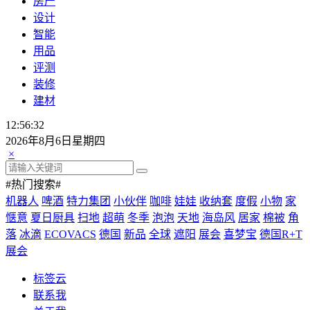
房产
设计
智能
用品
评测
装修
建材
12:56:33
2026年8月6日星期四
×
#热门搜索#
机器人
啤酒
特力集团
小伙伴
咖啡
娃娃
收纳套
度假
小物
家
惬意
夏日厨具
扫地
超萌
冬季
泡泡
天地
海岛风
居家
棉被
角
落
冰滴
ECOVACS
德国
新品
全球
遮阳
展会
喜梦宝
德国R+T
展会
标签云
联系我