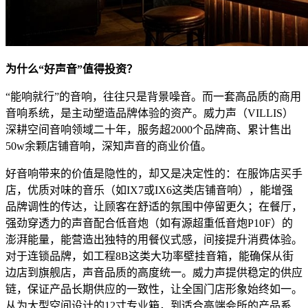
为什么
“好声音”
值得投资
？
“能响就行”的音响，往往只是背景噪音。而一套高品质的商用
音响系统，是主动塑造品牌体验的资产。威力声（VILLIS）
深耕空间音响领域二十年，服务超2000个品牌商、累计售出
50w余颗店铺音响，深知声音的商业价值。
好音响带来的价值是隐性的，却又是决定性的：在服饰店买手
店，优质对味的音乐（如IX7或IX6这类店铺音响），能增强
品牌调性的传达，让顾客在舒适的氛围中停留更久；在餐厅，
强劲穿透力的声音配合低音炮（如有源超重低音炮P10F）的
澎湃能量，能营造出独特的用餐仪式感，间接提升消费体验。
对于连锁品牌，如工程8B这类大功率壁挂音箱，能确保从街
边店到旗舰店，声音品质的高度统一。威力声提供稳定的供应
链，保证产品长期供应的一致性，让全国门店形象始终如一。
从为大型空间设计的12寸专业箱，到适合高端会所的产品系