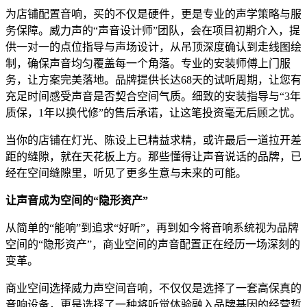
为店铺配置音响，买的不仅是硬件，更是专业的声学策略与服
务保障。威力声的“声音设计师”团队，会在项目初期介入，提
供一对一的点位指导与声场设计，从吊顶深度确认到走线图绘
制，确保声音均匀覆盖每一个角落。专业的安装师傅上门服
务，让方案完美落地。品牌提供长达68天的试听周期，让您有
充足时间感受声音是否契合空间气质。细致的安装指导与“3年
质保，1年以换代修”的售后承诺，让这笔投资毫无后顾之忧。
当你的店铺在灯光、陈设上已精益求精，或许最后一道拉开差
距的缝隙，就在天花板上方。那些懂得让声音说话的品牌，已
经在空间缝隙里，听见了更多生意与未来的可能。
让声音成为空间的
“
隐形资产
”
从简单的“能响”到追求“好听”，再到如今将音响系统视为品牌
空间的“隐形资产”，商业空间的声音配置正在经历一场深刻的
变革。
商业空间选择威力声空间音响，不仅仅是选择了一套高保真的
音响设备，更是选择了一种将听觉体验融入品牌基因的经营哲