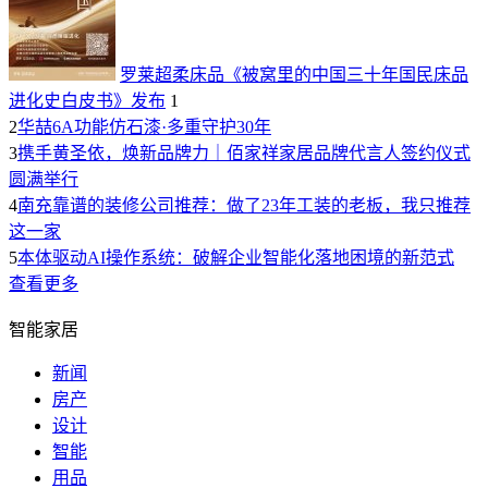
罗莱超柔床品《被窝里的中国三十年国民床品
进化史白皮书》发布
1
2
华喆6A功能仿石漆·多重守护30年
3
携手黄圣依，焕新品牌力｜佰家祥家居品牌代言人签约仪式
圆满举行
4
南充靠谱的装修公司推荐：做了23年工装的老板，我只推荐
这一家
5
本体驱动AI操作系统：破解企业智能化落地困境的新范式
查看更多
智能家居
新闻
房产
设计
智能
用品