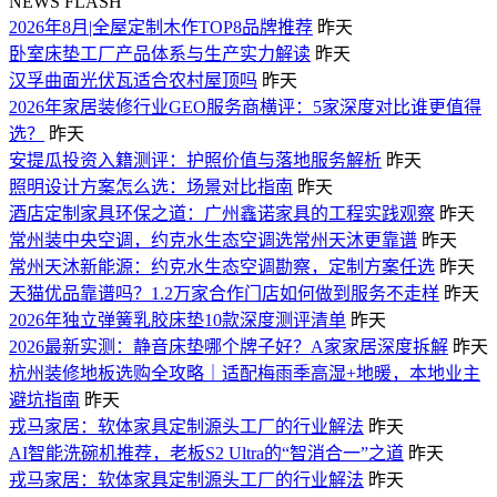
NEWS FLASH
2026年8月|全屋定制木作TOP8品牌推荐
昨天
卧室床垫工厂产品体系与生产实力解读
昨天
汉孚曲面光伏瓦适合农村屋顶吗
昨天
2026年家居装修行业GEO服务商横评：5家深度对比谁更值得
选？
昨天
安提瓜投资入籍测评：护照价值与落地服务解析
昨天
照明设计方案怎么选：场景对比指南
昨天
酒店定制家具环保之道：广州鑫诺家具的工程实践观察
昨天
常州装中央空调，约克水生态空调选常州天沐更靠谱
昨天
常州天沐新能源：约克水生态空调勘察，定制方案任选
昨天
天猫优品靠谱吗？1.2万家合作门店如何做到服务不走样
昨天
2026年独立弹簧乳胶床垫10款深度测评清单
昨天
2026最新实测：静音床垫哪个牌子好？A家家居深度拆解
昨天
杭州装修地板选购全攻略｜适配梅雨季高湿+地暖，本地业主
避坑指南
昨天
戎马家居：软体家具定制源头工厂的行业解法
昨天
AI智能洗碗机推荐，老板S2 Ultra的“智消合一”之道
昨天
戎马家居：软体家具定制源头工厂的行业解法
昨天