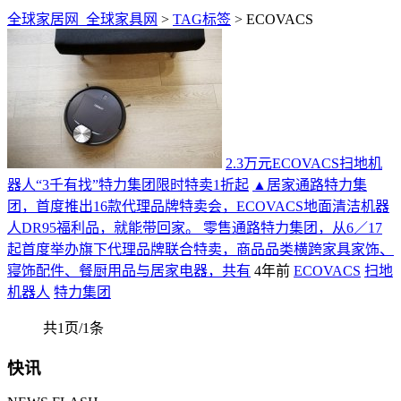
全球家居网_全球家具网
>
TAG标签
> ECOVACS
2.3万元ECOVACS扫地机
器人“3千有找”特力集团限时特卖1折起
▲居家通路特力集
团，首度推出16款代理品牌特卖会，ECOVACS地面清洁机器
人DR95福利品，就能带回家。 零售通路特力集团，从6／17
起首度举办旗下代理品牌联合特卖，商品品类横跨家具家饰、
寝饰配件、餐厨用品与居家电器，共有
4年前
ECOVACS
扫地
机器人
特力集团
共1页/1条
快讯