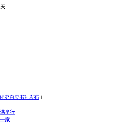
前天
化史白皮书》发布
1
满举行
这一家