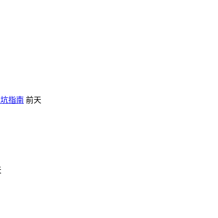
避坑指南
前天
天