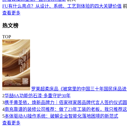
FU有什么亮点？从设计、系统、工艺到体验的四大关键价值
查看更多
热文榜
TOP
罗莱超柔床品《被窝里的中国三十年国民床品进
2
华喆6A功能仿石漆·多重守护30年
3
携手黄圣依，焕新品牌力｜佰家祥家居品牌代言人签约仪式圆
4
南充靠谱的装修公司推荐：做了23年工装的老板，我只推荐
5
本体驱动AI操作系统：破解企业智能化落地困境的新范式
查看更多