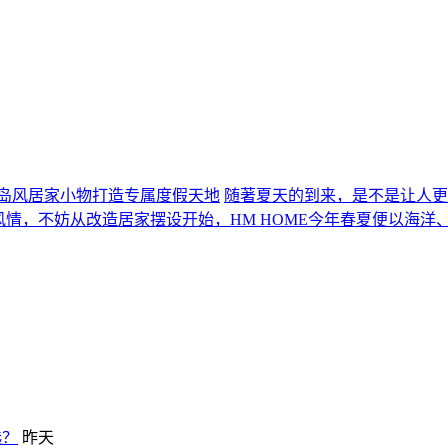
岛风居家小物打造专属度假天地
随著夏天的到来，是不是让人更
假风情，不妨从改造居家摆设开始，HM HOME今年春夏便以海洋
选？
昨天