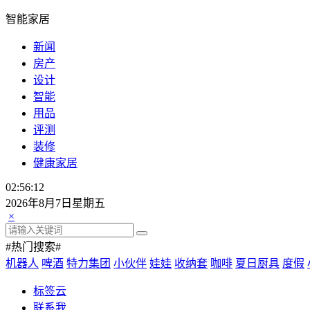
智能家居
新闻
房产
设计
智能
用品
评测
装修
健康家居
02:56:12
2026年8月7日星期五
×
#热门搜索#
机器人
啤酒
特力集团
小伙伴
娃娃
收纳套
咖啡
夏日厨具
度假
标签云
联系我