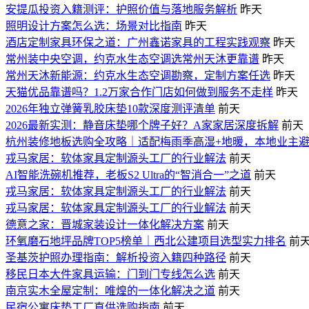
安提瓜投资入籍测评：护照价值与落地服务解析
昨天
照明设计方案怎么选：场景对比指南
昨天
酒店定制家具环保之道：广州鑫诺家具的工程实践观察
昨天
常州装中央空调，约克水生态空调选常州天沐更靠谱
昨天
常州天沐新能源：约克水生态空调勘察，定制方案任选
昨天
天猫优品靠谱吗？1.2万家合作门店如何做到服务不走样
昨天
2026年独立弹簧乳胶床垫10款深度测评清单
前天
2026最新实测：静音床垫哪个牌子好？A家家居深度拆解
前天
杭州装修地板选购全攻略｜适配梅雨季高湿+地暖，本地业主
戎马家居：软体家具定制源头工厂的行业解法
前天
AI智能洗碗机推荐，老板S2 Ultra的“智消合一”之道
前天
戎马家居：软体家具定制源头工厂的行业解法
前天
戎马家居：软体家具定制源头工厂的行业解法
前天
德意之家：晋城家装设计一体化解决方案
前天
环氧磨石地坪品牌TOP5榜单｜西北公建项目选型实力排名
前
圣基茨护照办理指南：解析投资入籍四种路径
前天
移民日本大件家具运输：门到门专线怎么选
前天
南京实木全屋定制：唯煌的一体化解决之道
前天
民宿公寓床垫工厂直供选购指南
前天