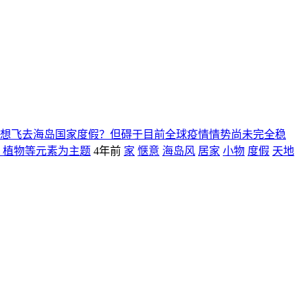
想飞去海岛国家度假？但碍于目前全球疫情情势尚未完全稳
、植物等元素为主题
4年前
家
惬意
海岛风
居家
小物
度假
天地