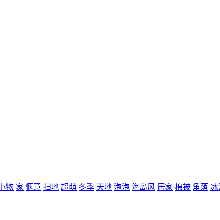
小物
家
惬意
扫地
超萌
冬季
天地
泡泡
海岛风
居家
棉被
角落
冰