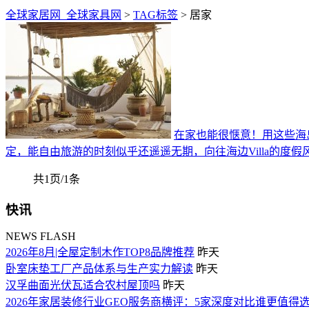
全球家居网_全球家具网
>
TAG标签
> 居家
在家也能很惬意！用这些海
定，能自由旅游的时刻似乎还遥遥无期，向往海边Villa的度
共1页/1条
快讯
NEWS FLASH
2026年8月|全屋定制木作TOP8品牌推荐
昨天
卧室床垫工厂产品体系与生产实力解读
昨天
汉孚曲面光伏瓦适合农村屋顶吗
昨天
2026年家居装修行业GEO服务商横评：5家深度对比谁更值得