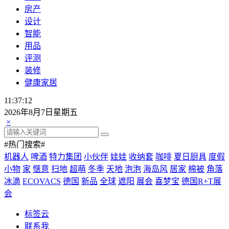
房产
设计
智能
用品
评测
装修
健康家居
11:37:12
2026年8月7日星期五
×
#热门搜索#
机器人
啤酒
特力集团
小伙伴
娃娃
收纳套
咖啡
夏日厨具
度假
小物
家
惬意
扫地
超萌
冬季
天地
泡泡
海岛风
居家
棉被
角落
冰滴
ECOVACS
德国
新品
全球
遮阳
展会
喜梦宝
德国R+T展
会
标签云
联系我