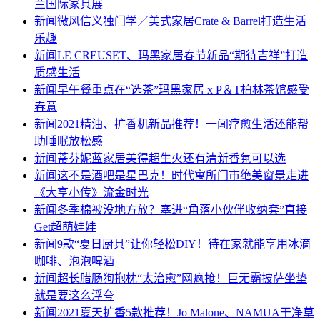
兰国际家具展
新闻
微风信义独门学／美式家居Crate & Barrel打造生活
乐趣
新闻
LE CREUSET、玛黑家居春节新品“期待吉祥”打造
质感生活
新闻
早午餐重点在“选茶”玛黑家居 x P＆T柏林茶馆感受
春意
新闻
2021精油、扩香机新品推荐！一闻疗愈生活还能帮
助睡眠放松感
新闻
蒂芬妮蓝家居美得超生火还有清新香氛可以选
新闻
这不是酒吧是星巴克！时代寓所门市绝美窗景走进
《大亨小传》流金时光
新闻
冬季棉被没地方放？塞进“角落小伙伴收纳套”直接
Get超萌娃娃
新闻
9款“夏日厨具”让你轻松DIY！待在家就能享用冰滴
咖啡、泡泡啤酒
新闻
超长腊肠狗抱枕“太治愈”网疯抢！巨无霸披萨坐垫
就是要这么浮夸
新闻
2021夏天扩香5款推荐！Jo Malone、NAMUA干净草