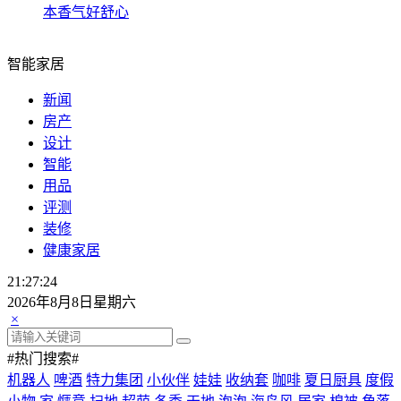
本香气好舒心
智能家居
新闻
房产
设计
智能
用品
评测
装修
健康家居
21:27:25
2026年8月8日星期六
×
#热门搜索#
机器人
啤酒
特力集团
小伙伴
娃娃
收纳套
咖啡
夏日厨具
度假