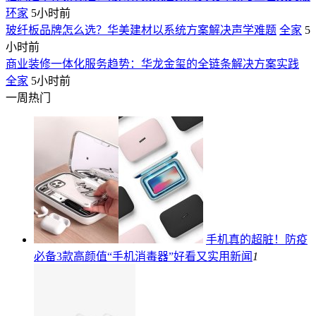
环家
5小时前
玻纤板品牌怎么选？华美建材以系统方案解决声学难题
全家
5
小时前
商业装修一体化服务趋势：华龙金玺的全链条解决方案实践
全家
5小时前
一周热门
手机真的超脏！防疫
必备3款高颜值“手机消毒器”好看又实用
新闻
1