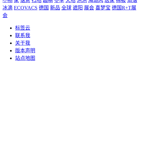
小物
家
惬意
扫地
超萌
冬季
天地
泡泡
海岛风
居家
棉被
角落
冰滴
ECOVACS
德国
新品
全球
遮阳
展会
喜梦宝
德国R+T展
会
标签云
联系我
关于我
版本声明
站点地图