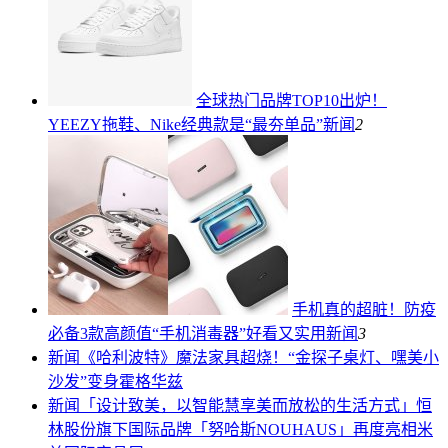
全球热门品牌TOP10出炉！
YEEZY拖鞋、Nike经典款是“最夯单品”
新闻
2
手机真的超脏！防疫
必备3款高颜值“手机消毒器”好看又实用
新闻
3
新闻
《哈利波特》魔法家具超烧！“金探子桌灯、嘿美小
沙发”变身霍格华兹
新闻
「设计致美，以智能慧享美而放松的生活方式」恒
林股份旗下国际品牌「努哈斯NOUHAUS」再度亮相米