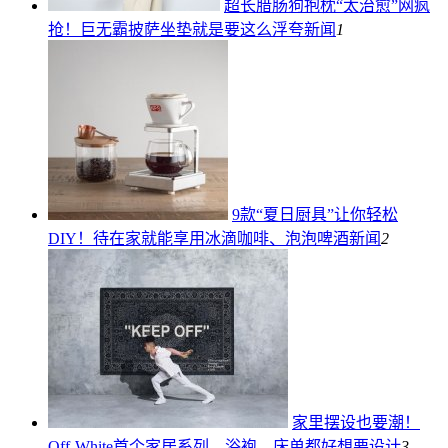
超长腊肠狗抱枕“太治愈”网疯
抢！巨无霸披萨坐垫就是要这么浮夸
新闻
1
9款“夏日厨具”让你轻松
DIY！待在家就能享用冰滴咖啡、泡泡啤酒
新闻
2
家里摆设也要潮！
Off-White首个家居系列，浴袍、床单都好想要
设计
3