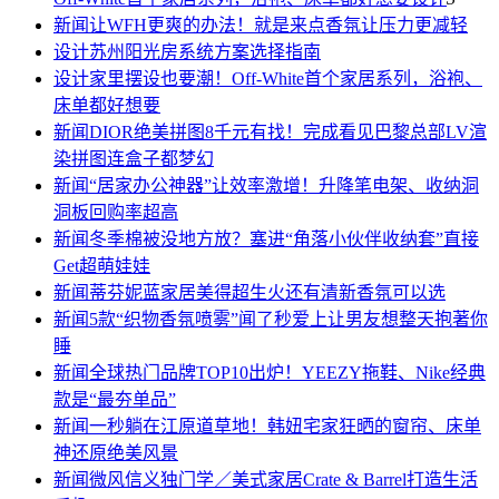
新闻
让WFH更爽的办法！就是来点香氛让压力更减轻
设计
苏州阳光房系统方案选择指南
设计
家里摆设也要潮！Off-White首个家居系列，浴袍、
床单都好想要
新闻
DIOR绝美拼图8千元有找！完成看见巴黎总部LV渲
染拼图连盒子都梦幻
新闻
“居家办公神器”让效率激增！升降笔电架、收纳洞
洞板回购率超高
新闻
冬季棉被没地方放？塞进“角落小伙伴收纳套”直接
Get超萌娃娃
新闻
蒂芬妮蓝家居美得超生火还有清新香氛可以选
新闻
5款“织物香氛喷雾”闻了秒爱上让男友想整天抱著你
睡
新闻
全球热门品牌TOP10出炉！YEEZY拖鞋、Nike经典
款是“最夯单品”
新闻
一秒躺在江原道草地！韩妞宅家狂晒的窗帘、床单
神还原绝美风景
新闻
微风信义独门学／美式家居Crate & Barrel打造生活