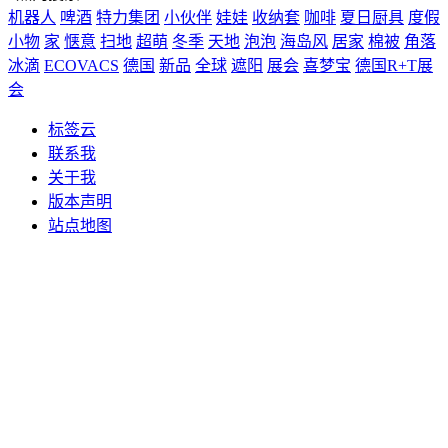
机器人
啤酒
特力集团
小伙伴
娃娃
收纳套
咖啡
夏日厨具
度假
小物
家
惬意
扫地
超萌
冬季
天地
泡泡
海岛风
居家
棉被
角落
冰滴
ECOVACS
德国
新品
全球
遮阳
展会
喜梦宝
德国R+T展
会
标签云
联系我
关于我
版本声明
站点地图