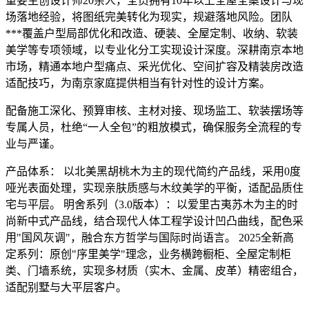
重要主创设计师20余人，全员拥有10年以上全屋全案设计与现
场落地经验，将图纸完美转化为现实，规避落地风险。团队
***覆盖户型局部优化和改造、硬装、全屋定制、收纳、软装
美学等专项领域，以专业化分工实现设计深度。深耕南京本地
市场，精通本地户型痛点、采光优化、空间扩容及精装房改造
适配技巧，为南京家庭提供相当有针对性的设计方案。
配备施工深化、预算审核、主材对接、现场监工、软装摆场等
专属人员，杜绝“一人全包”的粗放模式，确保服务全流程的专
业与严谨。
产品体系： 以北美黑胡桃木为主的现代简约产品线，采用0度
哑光表面处理，实现亲肤质感与木纹美学的平衡，适配品质住
宅与平层。 明舍系列（3.0版本）：以爱里古夷苏木为主的时
尚新中式产品线，结合现代人体工程学设计凹凸曲线，配色采
用"国风灰调"，融合东方哲学与国际时尚语言。 2025全新高
定系列：原创"序里美学"理念，业务横跨橱柜、全屋定制柜
类、门墙系统，实现多材质（实木、金属、皮革）精密组合，
适配别墅与大平层客户。