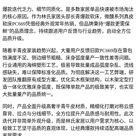
爆款迭代乏力、细节同质化，是多数家居单品快速被市场淘汰
的核心原因。作为林氏家居头部长青爆款软床，微醺系列真皮
软床PC669凭借经典外观常年热销，但品牌秉持“爆款更需保
鲜”的品质理念，持续跟进用户反馈与行业趋势，启动全方位
品质升级。
随着半青皮家装趋势兴起，大量用户反馈旧款PC669存在靠包
饱满度不足、侧边细节粗糙、床身弧度量产一致性差等问题。
行业通用的海绵塑形工艺，极易导致批量成品弧度杂乱、流线
感缺失，难以保障标准化品质。为彻底解决这一工艺弊端，研
发团队推翻原有成型方案，优化实木框架结构，以木架定型打
造一体化优雅床身弧度，既保障单款产品的极致美学，也实现
大批量量产的品质统一。
同时，产品全面升级高奢半青牛皮材质，精细化打磨对称云感
靠背、拉点与分线细节，全方位提升产品质感与耐用性。此次
迭代并非简单外观升级，而是林氏家居以用户需求为核心、以
极致工艺坚守品质的直观体现，让经典爆款持续适配高端品质
家居需求。