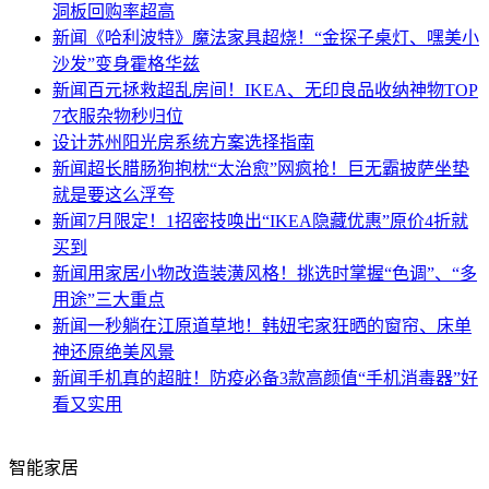
洞板回购率超高
新闻
《哈利波特》魔法家具超烧！“金探子桌灯、嘿美小
沙发”变身霍格华兹
新闻
百元拯救超乱房间！IKEA、无印良品收纳神物TOP
7衣服杂物秒归位
设计
苏州阳光房系统方案选择指南
新闻
超长腊肠狗抱枕“太治愈”网疯抢！巨无霸披萨坐垫
就是要这么浮夸
新闻
7月限定！1招密技唤出“IKEA隐藏优惠”原价4折就
买到
新闻
用家居小物改造装潢风格！挑选时掌握“色调”、“多
用途”三大重点
新闻
一秒躺在江原道草地！韩妞宅家狂晒的窗帘、床单
神还原绝美风景
新闻
手机真的超脏！防疫必备3款高颜值“手机消毒器”好
看又实用
智能家居