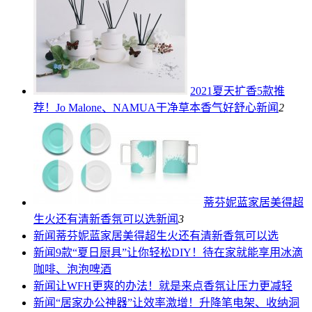
2021夏天扩香5款推
荐！Jo Malone、NAMUA干净草本香气好舒心
新闻
2
蒂芬妮蓝家居美得超
生火还有清新香氛可以选
新闻
3
新闻
蒂芬妮蓝家居美得超生火还有清新香氛可以选
新闻
9款“夏日厨具”让你轻松DIY！待在家就能享用冰滴
咖啡、泡泡啤酒
新闻
让WFH更爽的办法！就是来点香氛让压力更减轻
新闻
“居家办公神器”让效率激增！升降笔电架、收纳洞