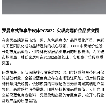
罗曼
意式臻享牛皮床
PC582：
实现
高端价位品质突围
在家居高端消费市场，黑、灰色系真皮产品同质化严重，色彩
与工艺同质化成为品牌溢价的核心瓶颈，3300+中高端价位段
长期被竞品垄断，也是林氏家居品类布局的短板赛道。为突破
市场困局，林氏家居打造PC582高端软床，实现高价位段品质
突围。
研发阶段，团队面临核心决策难题：沿用市场成熟黑茶色可保
障基础销量，全新黛蓝色真皮存在市场验证风险。但对标行业
标杆与消费趋势，低辨识度的常规配色已无法满足高端用户差
异化、高质感的消费需求。团队坚持长期品质价值，大胆启用
全新黛蓝色真皮物料，凭借柔和高级的专属色调，拉开与行业
常规产品的质感差距。