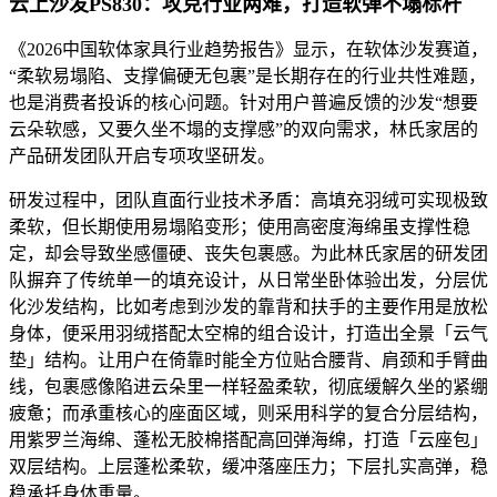
云上沙发
PS830：攻
克
行业两难，打造软弹不塌标杆
《2026中国软体家具行业趋势报告》显示，在软体沙发赛道，
“柔软易塌陷、支撑偏硬无包裹”是长期存在的行业共性难题，
也是消费者投诉的核心问题。针对用户普遍反馈的沙发“想要
云朵软感，又要久坐不塌的支撑感”的双向需求，林氏家居的
产品研发团队开启专项攻坚研发。
研发过程中，团队直面行业技术矛盾：高填充羽绒可实现极致
柔软，但长期使用易塌陷变形；使用高密度海绵虽支撑性稳
定，却会导致坐感僵硬、丧失包裹感。为此林氏家居的研发团
队摒弃了传统单一的填充设计，从日常坐卧体验出发，分层优
化沙发结构，比如考虑到沙发的靠背和扶手的主要作用是放松
身体，便采用羽绒搭配太空棉的组合设计，打造出全景「云气
垫」结构。让用户在倚靠时能全方位贴合腰背、肩颈和手臂曲
线，包裹感像陷进云朵里一样轻盈柔软，彻底缓解久坐的紧绷
疲惫；而承重核心的座面区域，则采用科学的复合分层结构，
用紫罗兰海绵、蓬松无胶棉搭配高回弹海绵，打造「云座包」
双层结构。上层蓬松柔软，缓冲落座压力；下层扎实高弹，稳
稳承托身体重量。