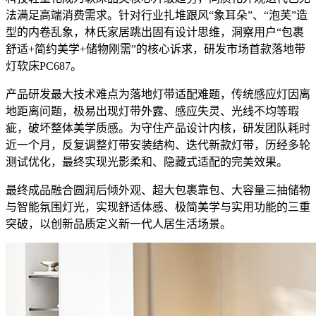
法满足高端消费需求。针对行业扎堆跟风“象耳朵”、“泡芙”造
型的内卷乱象，林氏家居跳出固有设计思维，洞察用户“包裹
舒适+简约美学+储物刚需”的核心诉求，研发市场首款落地带
灯软床PC687。
产品研发最大技术难点为落地灯带适配难题，传统感应灯因离
地距离问题，极易出现灯带外露、感应失灵、光线不均等瑕
疵，破坏整体美学质感。为守住产品设计内核，研发团队耗时
近一个月，反复调整灯带安装结构、迭代新款灯带，历经多轮
测试优化，最终实现光影柔和、隐藏式适配的完美效果。
最终成品融合圆润后倾外观、超大包裹靠包、大容量三抽储物
与智能氛围灯光，实现舒适体感、极简美学与实用功能的三重
突破，以创新品质定义新一代人居生活场景。