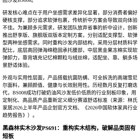
团沙发BS008。
研发核心难点在于用户坐感需求差异化显著，部分消费者偏好
硬核支撑，部分追求软弹包裹，传统折中方案会导致双向体验
不佳。为兼顾多元需求，研发团队放弃省事的折中设计，创新
推出舒享版、旗舰版双版本定制方案，分别适配支撑型、软弹
型两种坐感需求。同时重构沙发内部结构，采用分层材质科学
配比，底层高回弹海绵稳固承托腰部，中层黑金果冻棉实现软
弹卸力，靠背填充记忆棉颗粒与绒丝绵，适配坐、靠、躺多场
景舒适体验。
外观与实用性层面，产品搭载抗菌防螨、可全拆洗的高端雪尼
尔面料，兼顾颜值、健康与长效耐用性。历经数月反复打磨迭
代，BS008成功打破奶油风沙发低价低质的行业刻板印象，用
定制化、高品质产品重新定义细分赛道舒适标准（来源：林氏
家居2026上半年产品企划官方文档、《2026中国软体家具行业
趋势报告》）。
黑森林实木沙发
PS691：重构实木结构，破解品类固有
短板