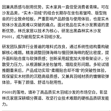
因兼具质感与耐用优势，实木家具一直倍受消费者青睐。可在
沙发品类，“实木+羽绒”的组合长期存在坐包易皱垮、版型拖
沓的行业致命短板，严重影响产品颜值与使用体验，也是实木
软体沙发品类难以突破的痛点。面对竞品在实木沙发赛道的垄
断优势，林氏家居以技术为核心，研发出黑森林实木沙发
PS691，成为破局型实木羽绒沙发。
研发团队摒弃行业普遍的堆料式改良，通过系统性结构重构破
解核心难题。精准调整回弹海绵与慢回弹海绵的配比密度，提
升面料贴合度与软弹质感；创新采用超宽加大排骨架设计，分
散受力压力，从根源解决坐包皱垮、塌陷变形问题。多轮试错
推翻重来后，产品成功实现“柔糯贴合却不塌”的突破性体验，
既保留实木材质的沉稳高级质感，又兼具羽绒材质的慵懒软弹
体验，平衡了颜值、舒适与耐用性。
PS691的落地，填补了高品质实木羽绒沙发的市场空白，彰显
林氏家居深耕细分赛道、攻坚行业技术难题的硬核品质研发能
力。