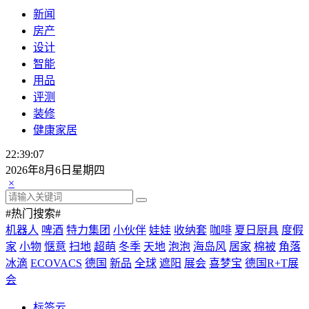
新闻
房产
设计
智能
用品
评测
装修
健康家居
22:39:09
2026年8月6日星期四
×
#热门搜索#
机器人
啤酒
特力集团
小伙伴
娃娃
收纳套
咖啡
夏日厨具
度假
家
小物
惬意
扫地
超萌
冬季
天地
泡泡
海岛风
居家
棉被
角落
冰滴
ECOVACS
德国
新品
全球
遮阳
展会
喜梦宝
德国R+T展
会
标签云