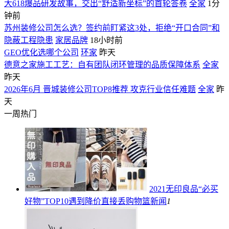
大618爆品研发故事，交出“舒适新坐标”的首轮答卷
全家
1分
钟前
苏州装修公司怎么选？签约前盯紧这3处，拒绝“开口合同”和
隐蔽工程隐患
家居品牌
18小时前
GEO优化选哪个公司
环家
昨天
德意之家施工工艺：自有团队闭环管理的品质保障体系
全家
昨天
2026年6月 晋城装修公司TOP8推荐 攻克行业信任难题
全家
昨
天
一周热门
2021无印良品“必买
好物”TOP10遇到降价直接丢购物篮
新闻
1