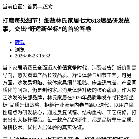
当前位置：
首页
―
正文
打磨每处细节！细数林氏家居七大618爆品研发故
事，交出“舒适新坐标”的首轮答卷
转载
浏览
2026-06-23 15:32
当下家居消费已全面迈入
价值竞争时代
，消费者告别低价刚需
导向，愈发看重产品长效品质、舒适体验与细节工艺。可另一
方面，沙发易塌陷、软体家具细节粗糙、床垫透气差、产品同
质化等问题，仍是制约家居消费体验升级的核心痛点。作为皮
艺沙发的头部品牌，林氏家居在2026年品质季发布“舒适新坐
标”品质升级战略，拒绝行业流量内卷与跟风迭代，以用户隐
性痛点为研发核心，通过反复试错、结构重构、工艺精修，打
磨出七大标杆爆品。每一款产品的诞生，都是品牌坚守品质、
深耕技术、优化人居体验的真实佐证。