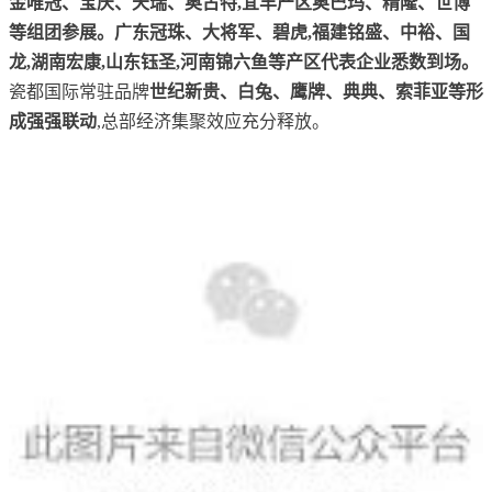
金唯冠、宝庆、天瑞、奥古特,宜丰产区奥巴玛、精隆、世博
等组团参展。广东冠珠、大将军、碧虎,福建铭盛、中裕、国
龙,湖南宏康,山东钰圣,河南锦六鱼等产区代表企业悉数到场。
瓷都国际常驻品牌
世纪新贵、白兔、鹰牌、典典、索菲亚等形
成强强联动
,总部经济集聚效应充分释放。