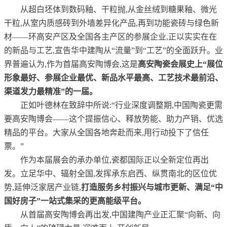
从超白坯体到数码釉、干粒抛,从金丝绒到糖果釉、微光
干粒,从室内质感砖到外墙差异化产品,再到功能瓷砖与绿色新
材——环高安产区及全国各主产区的参展企业,正以实实在在
的新品与工艺,宣告华中建陶从“流量”到“工艺”的全面跃升。业
界普遍认为,作为首届高安陶博会,这是
高安陶瓷会展史上“展位
形象最好、参展企业最优、新品水平最高、工艺技术最前沿、
渠道发力最精准”的一届。
正如叶德林在致辞中所说:“行业深度调整期,中国陶瓷更需
要高安陶博会——这个提振信心、释放势能、助力产销、优选
精品的平台。大家从全国各地奔赴而来,用行动投下了信任
票。”
作为本届展会的承办单位,瓷都国际正以全新定位再出
发。立足华中、辐射全国,发挥承东启西、纵贯南北的区位优
势,延伸泛家居产业链,
打造服务乡村振兴与城市更新、满足“中
国好房子”一站式集采的更高能级平台。
从首届高安陶博会再出发,中国建陶产业正汇聚“向新、向