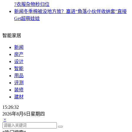
7衣服杂物秒归位
新闻
冬季棉被没地方放？塞进“角落小伙伴收纳套”直接
Get超萌娃娃
智能家居
新闻
房产
设计
智能
用品
评测
装修
建材
15:26:33
2026年8月6日星期四
×