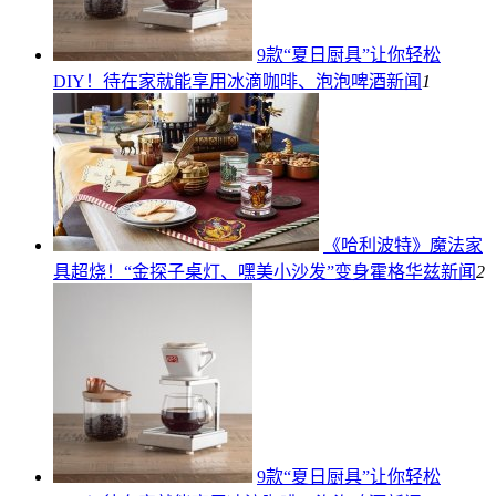
9款“夏日厨具”让你轻松
DIY！待在家就能享用冰滴咖啡、泡泡啤酒
新闻
1
《哈利波特》魔法家
具超烧！“金探子桌灯、嘿美小沙发”变身霍格华兹
新闻
2
9款“夏日厨具”让你轻松