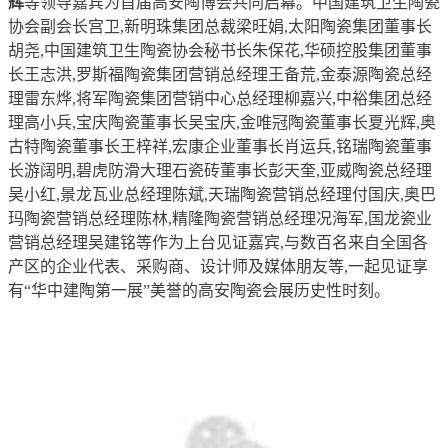
辉
等领导嘉宾为首届高安陶博会共同启幕。中国建筑卫生陶瓷
协会副会长宫卫,新明珠集团总裁梁旺娟,太阳陶瓷集团董事长
胡尧,中国建筑卫生陶瓷协会秘书长朱保花,华硕控股集团董事
长王志洪,罗斯福陶瓷集团营销总经理王备荒,金泰源陶瓷总经
理雷东烨,将军陶瓷集团营销中心总经理柳嘉兴,中裕集团总经
理高小兵,宝庆陶瓷董事长吴宝庆,金唯冠陶瓷董事长夏光辉,奥
古特陶瓷董事长王梓祥,宏康企业董事长肖运兵,铭瑞陶瓷董事
长游阔明,碧虎防滑大理石瓷砖董事长彭天奎,亚威陶瓷总经理
吴小红,景龙瓦业总经理陈斌,天瑞陶瓷营销总经理付国庆,奥巴
玛陶瓷营销总经理陈林,精隆陶瓷营销总经理况海军,国龙瓷业
营销总经理吴建铭等作为上台见证嘉宾,与数百名来自全国各
产区的企业代表、采购商、设计师及媒体朋友等,一起见证享
有“华中建陶第一展”美誉的高安陶瓷会展历史性时刻。