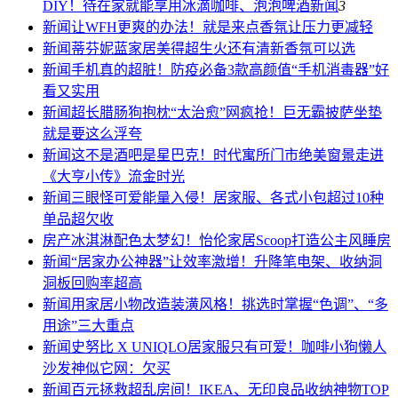
DIY！待在家就能享用冰滴咖啡、泡泡啤酒
新闻
3
新闻
让WFH更爽的办法！就是来点香氛让压力更减轻
新闻
蒂芬妮蓝家居美得超生火还有清新香氛可以选
新闻
手机真的超脏！防疫必备3款高颜值“手机消毒器”好
看又实用
新闻
超长腊肠狗抱枕“太治愈”网疯抢！巨无霸披萨坐垫
就是要这么浮夸
新闻
这不是酒吧是星巴克！时代寓所门市绝美窗景走进
《大亨小传》流金时光
新闻
三眼怪可爱能量入侵！居家服、各式小包超过10种
单品超欠收
房产
冰淇淋配色太梦幻！怡伦家居Scoop打造公主风睡房
新闻
“居家办公神器”让效率激增！升降笔电架、收纳洞
洞板回购率超高
新闻
用家居小物改造装潢风格！挑选时掌握“色调”、“多
用途”三大重点
新闻
史努比 X UNIQLO居家服只有可爱！咖啡小狗懒人
沙发神似它网：欠买
新闻
百元拯救超乱房间！IKEA、无印良品收纳神物TOP