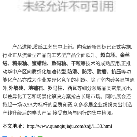
产品进阶,质感工艺集中上新。陶瓷砖新国标已正式实施,
行业正从流量型产品向工艺型产品全面跃升。
超白坯、金丝
绒、糖果釉、蜜蜡釉、数码釉、干粒
等技术的成熟应用,正推
动华中产区向质感化加速转型,
防滑、防污、耐磨、抗压
等功
能化产品亦成为企业差异化竞争的利器。除了室内砖各显神通
外,
外墙砖、地铺石、罗马柱、西瓦
等细分领域品类密集展出,
以差异化工艺和场景化解决方案抢占长尾市场。同时,展会还
掀起一场以5A为标杆的品质竞赛,众多参展企业纷纷亮出制造
产线升级后的拳头产品,接受市场与同行的集中检阅。
本文地址：http://www.quanqiujiaju.com/znjj/1133.html