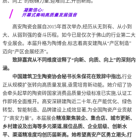
质、向上”的磅礴力量,迎难而上,开创新局。
凝聚信心:
开幕式奏响高质量发展强音
高安陶瓷会展自2015年首次举办,经历从无到有、从小到
大、从弱到强的奋斗历程。如今已是仅次于佛山的行业第二大
专业展会。本届升格为陶博会,标志着高安建陶从“产区制造”
迈向“产区会展经济”。
致辞嘉宾从不同维度诠释了“向新、向质、向上”的深刻内
涵。
中国建筑卫生陶瓷协会秘书长朱保花在致辞中指出,
行业
正从规模扩张转向高质量发展,亟需培育新动能。她介绍了协
会牵头起草的陶瓷砖国家消费品质量分级标准已实施,认证工
作即将全面推开。高安深耕建陶近二十年,在产能优化、绿色
转型、智能制造、品牌建设上成效显著,为全国陶瓷产业贡献
了“高安力量”。本届展会
精准聚焦装企、集合店、城市更新、
乡村建设及出海等多元渠道,展位品质、企业层级、创新水
平、渠道精准度均创历届新高。她希望高安产区勇立潮头,打