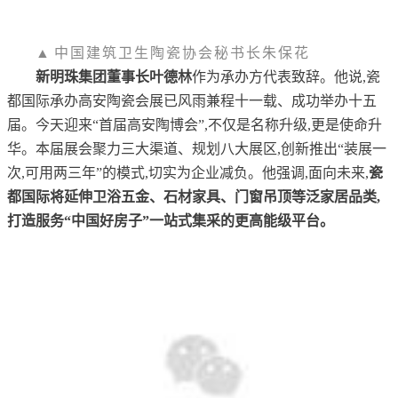
▲
中国建筑卫生陶瓷协会秘书长朱保花
新明珠集团董事长叶德林
作为承
办方代表致辞。他说,瓷
都国际承办高安陶瓷会展已风雨兼程十一载、成功举办十五
届。今天迎来“首届高安陶博会”,不仅是名称升级,更是使命升
华。本届展会聚
力三大渠道、规划八大展区,创新推出“装展一
次,可用两三年”的模式,切实为企业减负。他强调,面向未来,
瓷
都国际将延伸卫浴五金、石材家具、门窗吊顶等泛家居品类,
打造服务“中国好房子”一站式集采的更高能级平台。