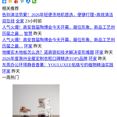
相关推荐
告别清洁劳累！2026年轻便洗地机首选，便捷打理+高效清洁
双在线
全家
23小时前
人气火爆！高安首届陶博会今天开幕，展位形象、新品工艺创
历届之最…
智慧
昨天
人气火爆！高安首届陶博会今天开幕，展位形象、新品工艺创
历届之最…
环家
昨天
地暖实木地板怎么选？诺高锁扣技术解决变形难题
环家
昨天
2026年度滁州全屋定制衣柜口碑精选TOP5品牌
环家
昨天
东莞办公环境静音香薰：YOULUXEE佑珞兮的植物精油实践
环家
昨天
一周热门