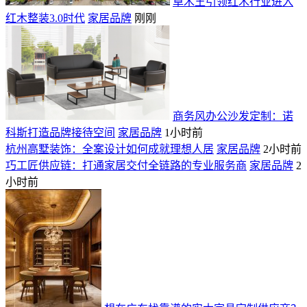
卓木王引领红木行业进入
红木整装3.0时代
家居品牌
刚刚
商务风办公沙发定制：诺
科斯打造品牌接待空间
家居品牌
1小时前
杭州高墅装饰：全案设计如何成就理想人居
家居品牌
2小时前
巧工匠供应链：打通家居交付全链路的专业服务商
家居品牌
2
小时前