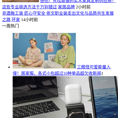
想在广东找靠谱的实木家具定制供应商？
这些专业挑选方法千万别错过
家居品牌
2小时前
非遗融工装 匠心守安全 依文职业装走出文化与品质共生发展
之路
环家
14小时前
一周热门
三眼怪可爱能量入
侵！居家服、各式小包超过10种单品超欠收
新闻
1