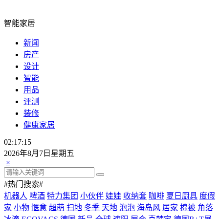
智能家居
新闻
房产
设计
智能
用品
评测
装修
健康家居
02:17:16
2026年8月7日星期五
×
#热门搜索#
机器人
啤酒
特力集团
小伙伴
娃娃
收纳套
咖啡
夏日厨具
度假
家
小物
惬意
超萌
扫地
冬季
天地
泡泡
海岛风
居家
棉被
角落