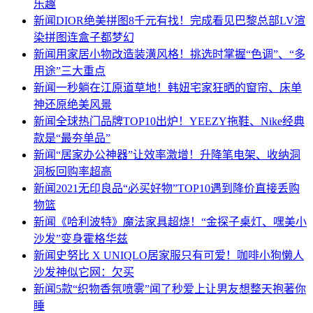
乐趣
新闻
DIOR绝美拼图8千元有找！完成看见巴黎总部LV渲
染拼图连盒子都梦幻
新闻
用家居小物改造装潢风格！挑选时掌握“色调”、“多
用途”三大重点
新闻
一秒躺在江原道草地！韩妞宅家狂晒的窗帘、床单
神还原绝美风景
新闻
全球热门品牌TOP10出炉！YEEZY拖鞋、Nike经典
款是“最夯单品”
新闻
“居家办公神器”让效率激增！升降笔电架、收纳洞
洞板回购率超高
新闻
2021无印良品“必买好物”TOP10遇到降价直接丢购
物篮
新闻
《哈利波特》魔法家具超烧！“金探子桌灯、嘿美小
沙发”变身霍格华兹
新闻
史努比 X UNIQLO居家服只有可爱！咖啡小狗懒人
沙发神似它网：欠买
新闻
5款“织物香氛喷雾”闻了秒爱上让男友想整天抱著你
睡