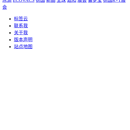
冰滴
ECOVACS
德国
新品
全球
遮阳
展会
喜梦宝
德国R+T展
会
标签云
联系我
关于我
版本声明
站点地图