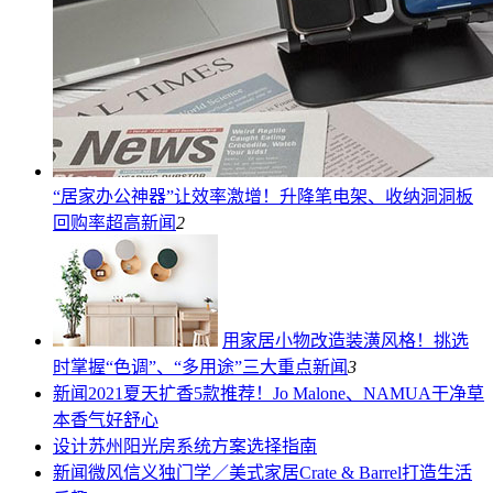
“居家办公神器”让效率激增！升降笔电架、收纳洞洞板
回购率超高
新闻
2
用家居小物改造装潢风格！挑选
时掌握“色调”、“多用途”三大重点
新闻
3
新闻
2021夏天扩香5款推荐！Jo Malone、NAMUA干净草
本香气好舒心
设计
苏州阳光房系统方案选择指南
新闻
微风信义独门学／美式家居Crate & Barrel打造生活