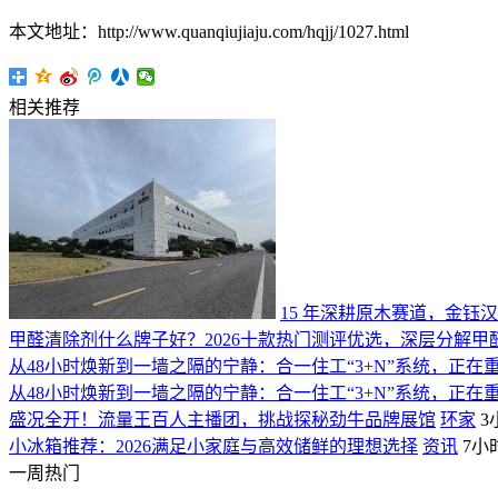
本文地址：http://www.quanqiujiaju.com/hqjj/1027.html
相关推荐
15 年深耕原木赛道，金
甲醛清除剂什么牌子好？2026十款热门测评优选，深层分解甲
从48小时焕新到一墙之隔的宁静：合一住工“3+N”系统，正在重
从48小时焕新到一墙之隔的宁静：合一住工“3+N”系统，正在重
盛况全开！流量王百人主播团，挑战探秘劲牛品牌展馆
环家
3
小冰箱推荐：2026满足小家庭与高效储鲜的理想选择
资讯
7小
一周热门