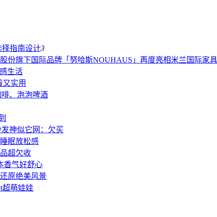
选择指南
设计
3
股份旗下国际品牌「努哈斯NOUHAUS」再度亮相米兰国际家
质感生活
看又实用
咖啡、泡泡啤酒
到
人沙发神似它网：欠买
助睡眠放松感
单品超欠收
净草本香气好舒心
还原绝美风景
t超萌娃娃