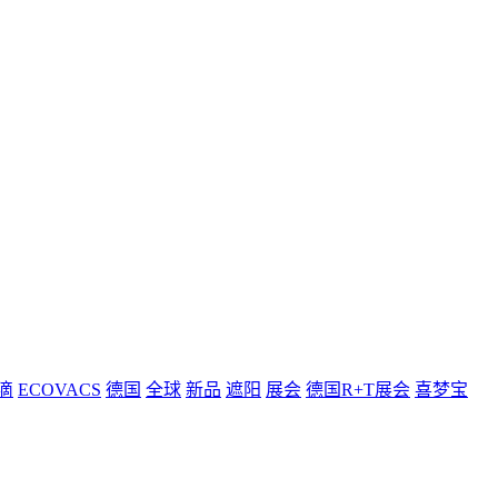
滴
ECOVACS
德国
全球
新品
遮阳
展会
德国R+T展会
喜梦宝