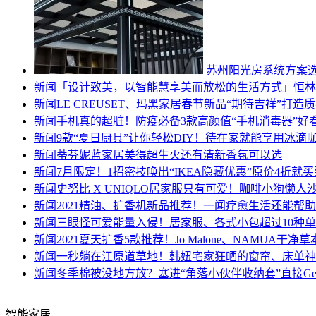
苏州阳光房系统方案
新闻
「设计致美，以智能慧享美而放松的生活方式」恒林
新闻
LE CREUSET、玛黑家居春节新品“期待吉祥”打造
新闻
手机真的超脏！防疫必备3款高颜值“手机消毒器”好
新闻
9款“夏日厨具”让你轻松DIY！待在家就能享用冰滴
新闻
蒂芬妮蓝家居美得超生火还有清新香氛可以选
新闻
7月限定！1招密技唤出“IKEA隐藏优惠”原价4折就买
新闻
史努比 X UNIQLO居家服只有可爱！咖啡小狗懒
新闻
2021精油、扩香机新品推荐！一闻疗愈生活还能帮
新闻
三眼怪可爱能量入侵！居家服、各式小包超过10种
新闻
2021夏天扩香5款推荐！Jo Malone、NAMUA干
新闻
一秒躺在江原道草地！韩妞宅家狂晒的窗帘、床单神
新闻
冬季棉被没地方放？塞进“角落小伙伴收纳套”直接Ge
智能家居