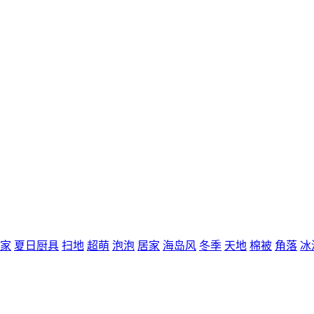
家
夏日厨具
扫地
超萌
泡泡
居家
海岛风
冬季
天地
棉被
角落
冰