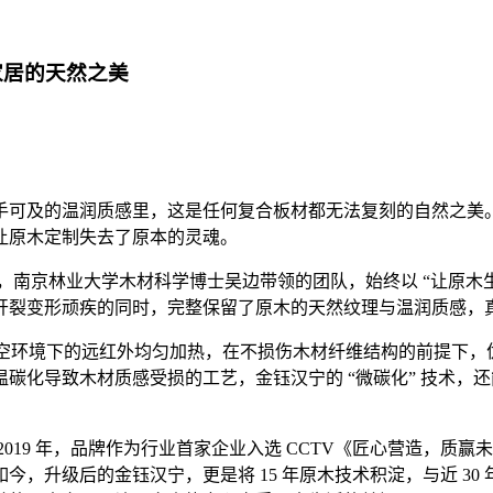
家居的天然之美
手可及的温润质感里，这是任何复合板材都无法复刻的自然之美
让原木定制失去了原本的灵魂。
15 年间，南京林业大学木材科学博士吴边带领的团队，始终以 “让
开裂变形顽疾的同时，完整保留了原木的天然纹理与温润质感，
真空环境下的远红外均匀加热，在不损伤木材纤维结构的前提下
碳化导致木材质感受损的工艺，金钰汉宁的 “微碳化” 技术，
2019 年，品牌作为行业首家企业入选 CCTV《匠心营造，
，升级后的金钰汉宁，更是将 15 年原木技术积淀，与近 3