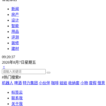
新闻
房产
设计
智能
用品
评测
装修
建材
09:20:38
2026年8月7日星期五
×
#热门搜索#
机器人
啤酒
特力集团
小伙伴
咖啡
娃娃
收纳套
小物
度假
惬意
标签云
联系我
关于我